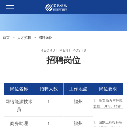
首页
>
人才招聘
>
招聘岗位
RECRUITMENT POSTS
招聘岗位
岗位名称
招聘人数
工作地点
岗位要求
1、负责动力与环境
网络能源技术
1
福州
监控、UPS、精密
员
空调、配电等的施
工和管理； 2、负
1、编制工程投标标
商务助理
1
福州
责控制工程进度、