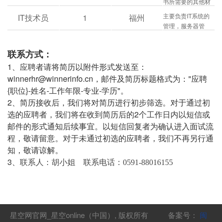
书所需要的其他材
管控工程质量、组
料的收集、整理；
织验收及客户培
主要负责IT系统的
IT技术员
1
福州
2、配合工程技术部
训，对工程质量、
管理，服务器管
工程师日常工作；
进度、成本负责；
理，公司相关客户
3、文档管理工作；
软件硬件问题的对
4、做好部门和其他
联系方式：
应及其处理；
部门的协调工作、
1、应聘者请将简历以附件形式发送至：
辅助服务工作；
winnerhr@winnerinfo.cn，邮件及简历标题格式为："应聘
5、VSCP(厂家)系
{职位}-姓名-工作年限-专业-学历"。
统报备工作； 6、
方案的配置报价。
2、简历接收后，我们将对简历进行初步筛选。对于通过初
选的应聘者，我们将在收到简历后的2个工作日内以短信或
邮件的形式通知后续事宜。以短信回复者为确认进入面试流
程，敬请留意。对于未通过初选的应聘者，我们不再另行通
知，敬请谅解。
3
、
联系人：胡小姐 联系电话：0591-88016155
星空网官网_星空online（中国）, 版权所有 备案号：
闽